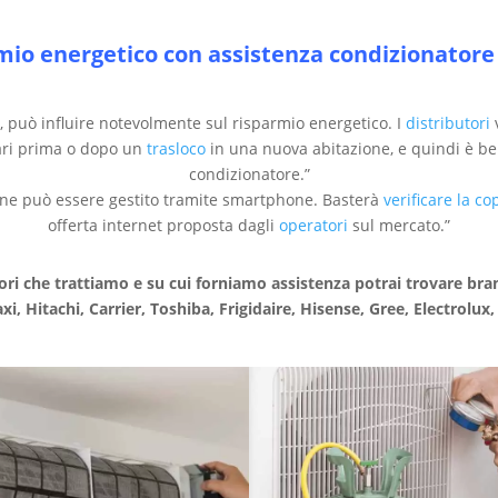
mio energetico con assistenza condizionatore
 può influire notevolmente sul risparmio energetico. I
distributori
v
gari prima o dopo un
trasloco
in una nuova abitazione, e quindi è be
condizionatore.”
ione può essere gestito tramite smartphone. Basterà
verificare la co
offerta internet proposta dagli
operatori
sul mercato.”
ori che trattiamo e su cui forniamo assistenza potrai trovare bra
axi, Hitachi, Carrier, Toshiba, Frigidaire, Hisense, Gree, Electrolux,