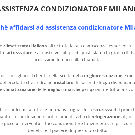
ASSISTENZA CONDIZIONATORE MILAN
hè affidarsi ad assistenza condizionatore Mi
e
climatizzatori Milano
offre tutta la sua conoscenza, esperienza e d
stre
attrezzature
e ai nostri veicoli predisposti siamo in grado di ri
brevissimo tempo dalla chiamata.
er consigliare il cliente nella scelta della
migliore soluzione
e mod
del prodotto che andrà ad
installare
. In secondo luogo disponiamo 
e
climatizzazione
delle
migliori marche
per garantire tutta la sicu
le e conforme a tutte le normative riguardo la
sicurezza
del prodot
mpianto. In conclusione manteniamo il livello di
refrigerazione
al gius
to piccolo intervento il tuo condizionatore funzionerà sempre come s
benefici e il piacere di questo prodotto.