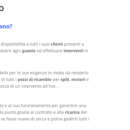
O
lano?
isponibilità a tutti i suoi
clienti
presenti a
solvere ogni
guasto
ed effettuare
interventi
in
ello per le sue esigenze in modo da renderlo
di tutti i
pezzi di ricambio
per
split
,
motori
e
rezza di un intervento ad hoc. .
to e al suo funzionamento per garantire una
to punto grazie al controllo e alla
ricarica
del
e fosse nuovo di zecca e potrai goderti tutti i