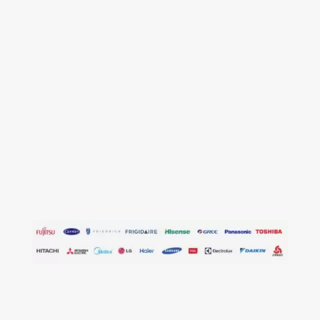
Un servizio sempre attivo tutti io giorni
dell’anno in grado di intervenire su tutti
gli impianti e prodotti di qualunque
marca. Tutta la qualità, la competenza, la
cordialità e convenienza per te.